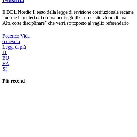
Giustizia
Il DDL Nordio Il testo della legge di revisione costituzionale recante
“norme in materia di ordinamento giudiziario e istituzione di una
Alta corte disciplinare” che verrà sottoposto al vaglio referendario
Federico Vida
6 mesi fa
Leggi di più
IT
EU
EA
SI
Più recenti