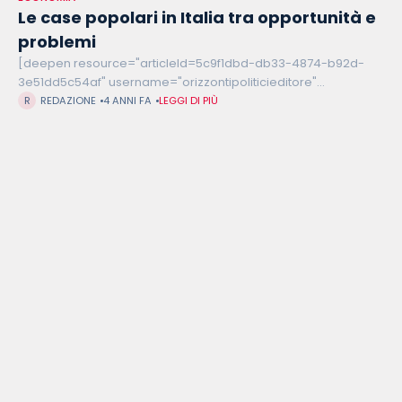
Le case popolari in Italia tra opportunità e
problemi
[deepen resource="articleId=5c9f1dbd-db33-4874-b92d-
3e51dd5c54af" username="orizzontipoliticieditore"
password="7JaqLxj0Ky"] Lo scorso novembre, a Roma,
REDAZIONE
4 ANNI FA
LEGGI DI PIÙ
l’86enne Ennio di Lalla è tornato a casa trovandola occupata.
La storia, come altre simili, ha avuto subito una vasta
copertura