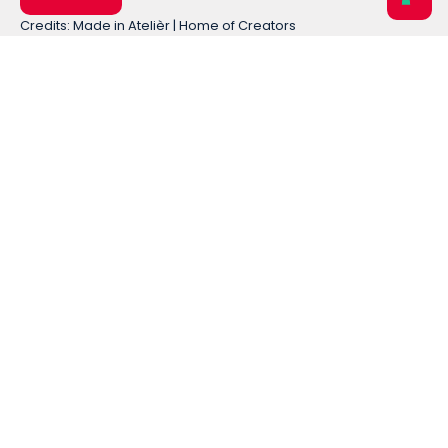
Credits: Made in Atelièr | Home of Creators
Home
About
Chi Siamo
Team
Comunicati stampa
Entra in OriPo
Analisi e Ricerca
Desk Unione Europea
Desk Italia
Desk Energia e Ambiente
Desk Sicurezza Internazionale
Vedi tutto