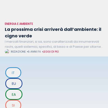
ENERGIA E AMBIENTE
La prossima crisi arriverà dall’ambiente: il
cigno verde
I mercati finanziari, si sa, sono caratterizzati da innumerevoli
rischi, quelli sistemici, specifici, di tasso e di Paese per citarne
alcuni. Eppure negli ultimi anni un altro tipo di rischio,
REDAZIONE
6 ANNI FA
LEGGI DI PIÙ
IT
EU
EA
SI