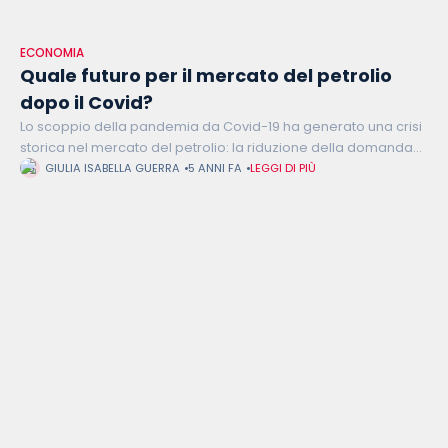
ECONOMIA
Quale futuro per il mercato del petrolio
dopo il Covid?
Lo scoppio della pandemia da Covid-19 ha generato una crisi
storica nel mercato del petrolio: la riduzione della domanda
nel 2020 rispetto al 2019 ha portato a uno shock che
GIULIA ISABELLA GUERRA
5 ANNI FA
LEGGI DI PIÙ