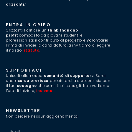
orizzonti
.”
ENTRA IN ORIPO
Orizzonti Politici è un
think thank no-
profit
composto da giovani studenti e
professionisti: il contributo al progetto è
volontario.
Prima di inviare la candidatura, ti invitiamo a leggere
il nostro
statuto
.
SUPPORTACI
Unisciti alla nostra
comunità di supporters
. Sarai
una
risorsa preziosa
per aiutarci a crescere, sia con
il tuo
sostegno
che con i tuoi consigli. Non vediamo
l’ora di iniziare,
insieme
.
NEWSLETTER
Non perdere nessun aggiornamento!