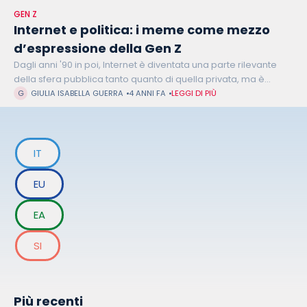
GEN Z
Internet e politica: i meme come mezzo
d’espressione della Gen Z
Dagli anni '90 in poi, Internet è diventata una parte rilevante
della sfera pubblica tanto quanto di quella privata, ma è
nell’ultimo decennio in particolare che le due generazioni più
GIULIA ISABELLA GUERRA
4 ANNI FA
LEGGI DI PIÙ
IT
EU
EA
SI
Più recenti