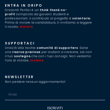
ENTRA IN ORIPO
Orizzonti Politici è un
think thank no-
profit
composto da giovani studenti e
professionisti: il contributo al progetto è
volontario.
Prima di inviare la candidatura, ti invitiamo a leggere
il nostro
statuto
.
SUPPORTACI
Unisciti alla nostra
comunità di supporters
. Sarai
una
risorsa preziosa
per aiutarci a crescere, sia con
il tuo
sostegno
che con i tuoi consigli. Non vediamo
l’ora di iniziare,
insieme
.
NEWSLETTER
Non perdere nessun aggiornamento!
ISCRIVITI