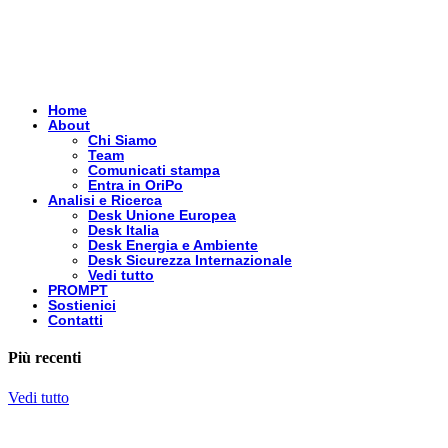
Home
About
Chi Siamo
Team
Comunicati stampa
Entra in OriPo
Analisi e Ricerca
Desk Unione Europea
Desk Italia
Desk Energia e Ambiente
Desk Sicurezza Internazionale
Vedi tutto
PROMPT
Sostienici
Contatti
Più recenti
Vedi tutto