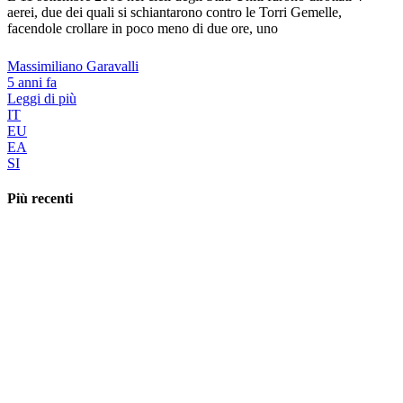
aerei, due dei quali si schiantarono contro le Torri Gemelle,
facendole crollare in poco meno di due ore, uno
Massimiliano Garavalli
5 anni fa
Leggi di più
IT
EU
EA
SI
Più recenti