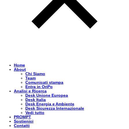
Home
About
Chi Siamo
Team
Comunicati stampa
Entra in OriPo
Analisi e Ricerca
Desk Unione Europea
Desk Italia
Desk Energia e Ambiente
Desk Sicurezza Internazionale
Vedi tutto
PROMPT
Sostienici
Contatti