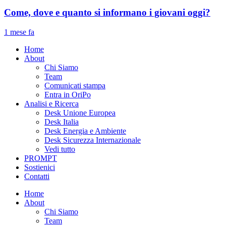
Come, dove e quanto si informano i giovani oggi?
1 mese fa
Home
About
Chi Siamo
Team
Comunicati stampa
Entra in OriPo
Analisi e Ricerca
Desk Unione Europea
Desk Italia
Desk Energia e Ambiente
Desk Sicurezza Internazionale
Vedi tutto
PROMPT
Sostienici
Contatti
Home
About
Chi Siamo
Team