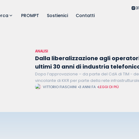
3
erca
PROMPT
Sostienici
Contatti
ANALISI
Dalla liberalizzazione agli operatori 
ultimi 30 anni di industria telefonic
Dopo l’approvazione – da parte del CdA di TIM - del
vincolante di KKR per parte della rete infrastruttura
italiano, i dubbi che aleggiano che sull’intera
VITTORIO FIASCHINI
3 ANNI FA
LEGGI DI PIÙ