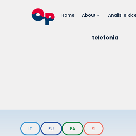
Home
About
Analisi e Ric
telefonia
IT
EU
EA
SI