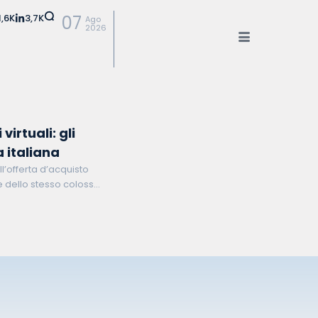
1,6K
3,7K
07
Ago
2026
virtuali: gli
a italiana
l’offerta d’acquisto
le dello stesso colosso