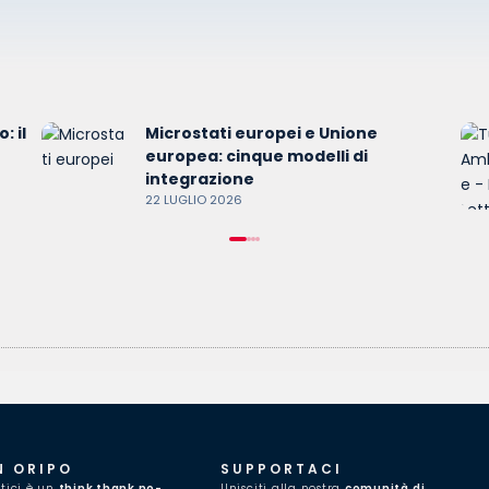
: il
Microstati europei e Unione
europea: cinque modelli di
integrazione
22 LUGLIO 2026
N ORIPO
SUPPORTACI
itici è un
think thank no-
Unisciti alla nostra
comunità di