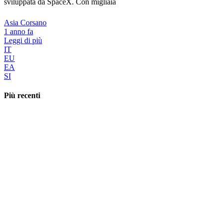
sviluppata da SpaceX. Con migliaia
Asia Corsano
1 anno fa
Leggi di più
IT
EU
EA
SI
Più recenti