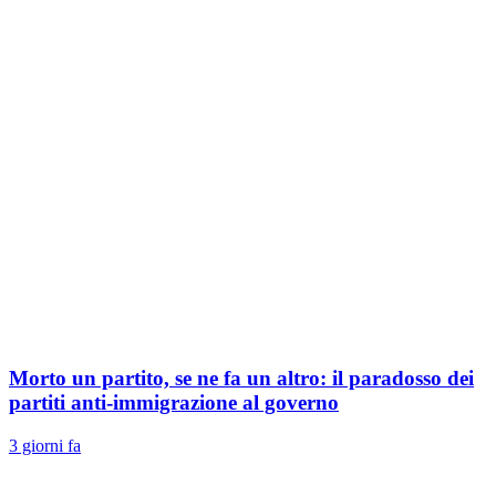
Morto un partito, se ne fa un altro: il paradosso dei
partiti anti-immigrazione al governo
3 giorni fa