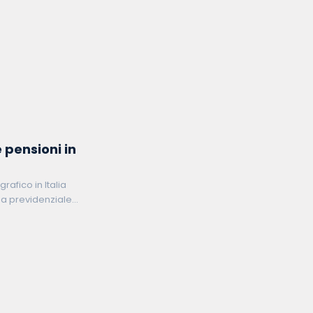
 pensioni in
afico in Italia
ma previdenziale
e importanti riforme