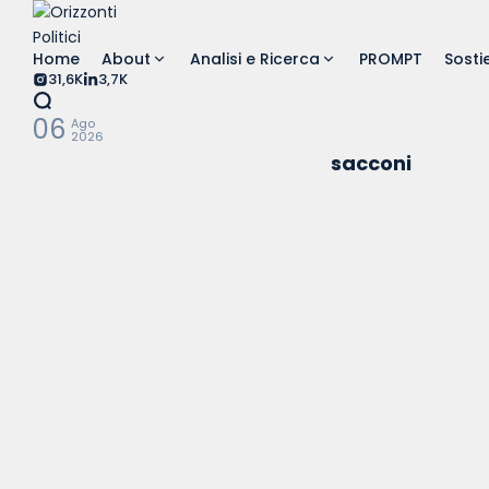
Skip
to
Home
About
Analisi e Ricerca
PROMPT
Sostie
content
31,6K
3,7K
06
Ago
2026
sacconi