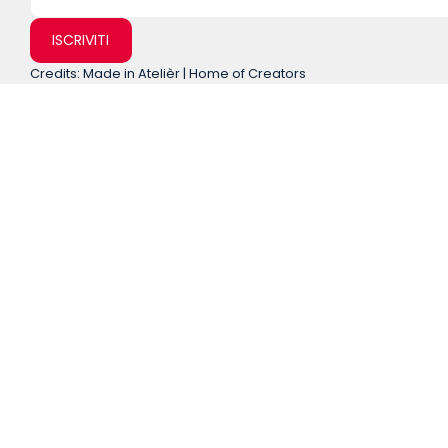
ISCRIVITI
Credits: Made in Atelièr | Home of Creators
Home
About
Chi Siamo
Team
Comunicati stampa
Entra in OriPo
Analisi e Ricerca
Desk Unione Europea
Desk Italia
Desk Energia e Ambiente
Desk Sicurezza Internazionale