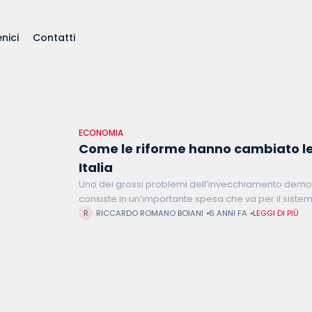
nici
Contatti
ECONOMIA
Come le riforme hanno cambiato le
Italia
Uno dei grossi problemi dell’invecchiamento demogr
consiste in un’importante spesa che va per il siste
pensionistico. Negli ultimi 30 anni si sono susseguit
RICCARDO ROMANO BOIANI
6 ANNI FA
LEGGI DI PIÙ
che hanno