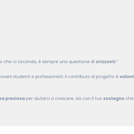
do che ci circonda, è sempre una questione di
orizzonti
.”
ani studenti e professionisti: il contributo al progetto è
volont
rsa preziosa
per aiutarci a crescere, sia con il tuo
sostegno
che 