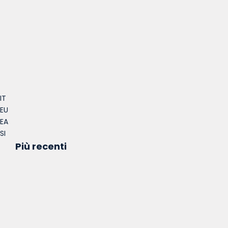
IT
EU
EA
SI
Più recenti