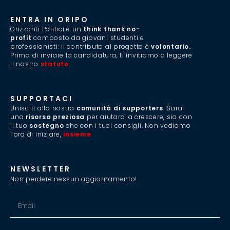
ENTRA IN ORIPO
Orizzonti Politici è un
think thank no-
profit
composto da giovani studenti e
professionisti: il contributo al progetto è
volontario.
Prima di inviare la candidatura, ti invitiamo a leggere
il nostro
statuto
.
SUPPORTACI
Unisciti alla nostra
comunità di supporters
. Sarai
una
risorsa preziosa
per aiutarci a crescere, sia con
il tuo
sostegno
che con i tuoi consigli. Non vediamo
l’ora di iniziare,
insieme
.
NEWSLETTER
Non perdere nessun aggiornamento!