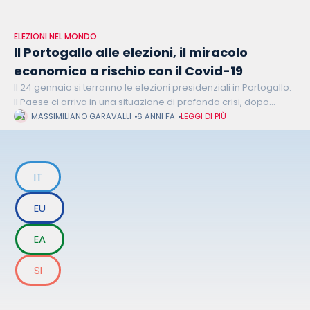
ELEZIONI NEL MONDO
Il Portogallo alle elezioni, il miracolo
economico a rischio con il Covid-19
Il 24 gennaio si terranno le elezioni presidenziali in Portogallo.
Il Paese ci arriva in una situazione di profonda crisi, dopo
essere stato considerato un modello per l'Europa. Quando la
MASSIMILIANO GARAVALLI
6 ANNI FA
LEGGI DI PIÙ
IT
EU
EA
SI