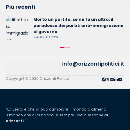
Più recenti
Morto un partito, se ne fa un altro: il
paradosso dei partiti anti-immigrazione
al governo
7 AGOSTO 2026
info@orizzontipolitici.it
Copyright © 2026 Orizzonti Politici
“La verità è che si può cambiare il mondo o almeno
il mondo che ci circonda, è sempre una questione di
orizzonti
.”