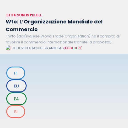
ISTITUZIONI IN PILLOLE
Wto: L’Organizzazione Mondiale del
Commercio
Il Wto (dall'inglese World Trade Organization) ha il compito di
favorire il commercio internazionale tramite la proposta,
sviluppo e controllo di trattati internazionali volti
LUDOVICO BIANCHI
6 ANNI FA
LEGGI DI PIÙ
principalmente all’abbassamento delle tariffe commerciali
esistenti
IT
EU
EA
SI