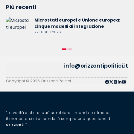
Più recenti
Microstati europei e Unione europea:
cinque modelli di integrazione
22 LUGLIO 2026
info@orizzontipolitici.it
Copyright © 2026 Orizzonti Politici
“La verità è che si può cambiare il mondo o almeno
il mondo che ci circonda, è sempre una questione di
orizzonti
.”