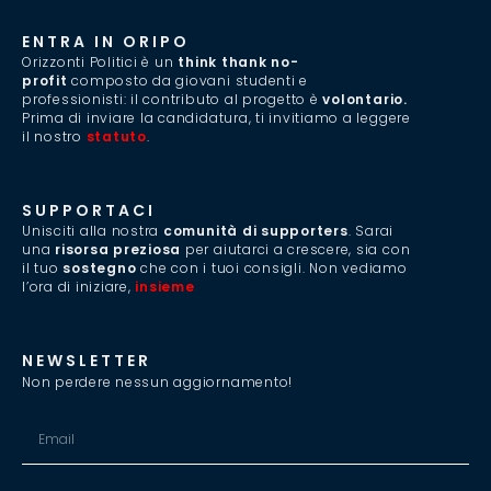
ENTRA IN ORIPO
Orizzonti Politici è un
think thank no-
profit
composto da giovani studenti e
professionisti: il contributo al progetto è
volontario.
Prima di inviare la candidatura, ti invitiamo a leggere
il nostro
statuto
.
SUPPORTACI
Unisciti alla nostra
comunità di supporters
. Sarai
una
risorsa preziosa
per aiutarci a crescere, sia con
il tuo
sostegno
che con i tuoi consigli. Non vediamo
l’ora di iniziare,
insieme
.
NEWSLETTER
Non perdere nessun aggiornamento!