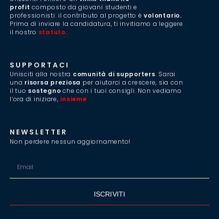
profit
composto da giovani studenti e
professionisti: il contributo al progetto è
volontario.
Prima di inviare la candidatura, ti invitiamo a leggere
il nostro
statuto
.
SUPPORTACI
Unisciti alla nostra
comunità di supporters
. Sarai
una
risorsa preziosa
per aiutarci a crescere, sia con
il tuo
sostegno
che con i tuoi consigli. Non vediamo
l’ora di iniziare,
insieme
.
NEWSLETTER
Non perdere nessun aggiornamento!
ISCRIVITI