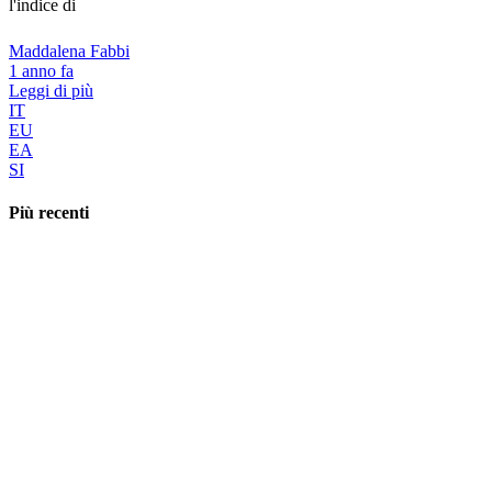
l'indice di
Maddalena Fabbi
1 anno fa
Leggi di più
IT
EU
EA
SI
Più recenti