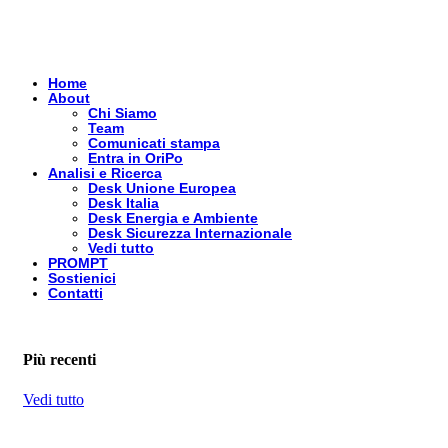
Home
About
Chi Siamo
Team
Comunicati stampa
Entra in OriPo
Analisi e Ricerca
Desk Unione Europea
Desk Italia
Desk Energia e Ambiente
Desk Sicurezza Internazionale
Vedi tutto
PROMPT
Sostienici
Contatti
Più recenti
Vedi tutto