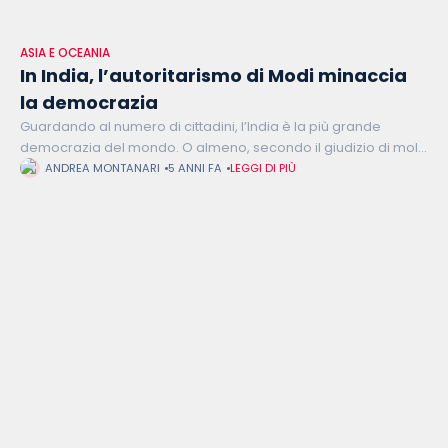
ASIA E OCEANIA
In India, l’autoritarismo di Modi minaccia
la democrazia
Guardando al numero di cittadini, l’India è la più grande
democrazia del mondo. O almeno, secondo il giudizio di molti
osservatori, lo era. Oggi, gli analisti concordano nel
ANDREA MONTANARI
5 ANNI FA
LEGGI DI PIÙ
sottolineare come