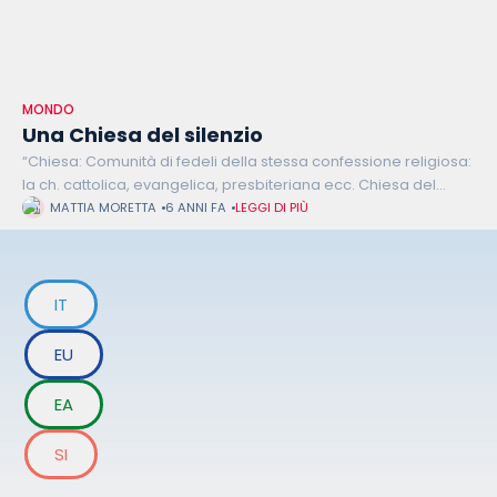
MONDO
Una Chiesa del silenzio
“Chiesa: Comunità di fedeli della stessa confessione religiosa:
la ch. cattolica, evangelica, presbiteriana ecc. Chiesa del
silenzio: quella dei paesi dove manca la libertà di religione.”
MATTIA MORETTA
6 ANNI FA
LEGGI DI PIÙ
Questa la definizione riportata
IT
EU
EA
SI