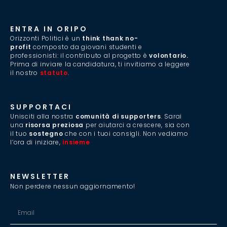
ENTRA IN ORIPO
Orizzonti Politici è un
think thank no-
profit
composto da giovani studenti e
professionisti: il contributo al progetto è
volontario.
Prima di inviare la candidatura, ti invitiamo a leggere
il nostro
statuto
.
SUPPORTACI
Unisciti alla nostra
comunità di supporters
. Sarai
una
risorsa preziosa
per aiutarci a crescere, sia con
il tuo
sostegno
che con i tuoi consigli. Non vediamo
l’ora di iniziare,
insieme
.
NEWSLETTER
Non perdere nessun aggiornamento!