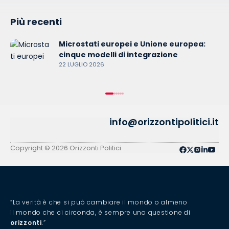
Più recenti
Microstati europei e Unione europea:
cinque modelli di integrazione
22 LUGLIO 2026
info@orizzontipolitici.it
Copyright © 2026 Orizzonti Politici
“La verità è che si può cambiare il mondo o almeno
il mondo che ci circonda, è sempre una questione di
orizzonti
.”