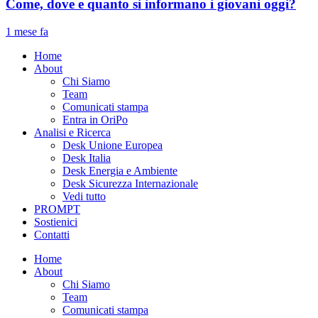
Come, dove e quanto si informano i giovani oggi?
1 mese fa
Home
About
Chi Siamo
Team
Comunicati stampa
Entra in OriPo
Analisi e Ricerca
Desk Unione Europea
Desk Italia
Desk Energia e Ambiente
Desk Sicurezza Internazionale
Vedi tutto
PROMPT
Sostienici
Contatti
Home
About
Chi Siamo
Team
Comunicati stampa