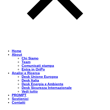
Home
About
Chi Siamo
Team
Comunicati stampa
Entra in OriPo
Analisi e Ricerca
Desk Unione Europea
Desk Italia
Desk Energia e Ambiente
Desk Sicurezza Internazionale
Vedi tutto
PROMPT
Sostienici
Contatti