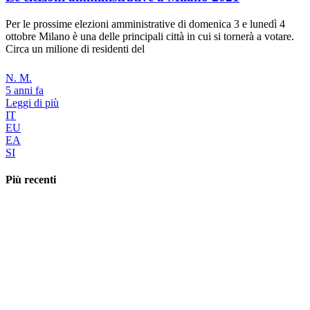
Per le prossime elezioni amministrative di domenica 3 e lunedì 4
ottobre Milano è una delle principali città in cui si tornerà a votare.
Circa un milione di residenti del
N. M.
5 anni fa
Leggi di più
IT
EU
EA
SI
Più recenti