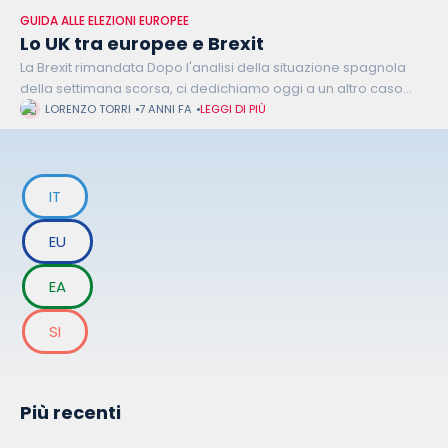
GUIDA ALLE ELEZIONI EUROPEE
Lo UK tra europee e Brexit
La Brexit rimandata Dopo l'analisi della situazione spagnola
della settimana scorsa, ci dedichiamo oggi a un altro caso
interessante: quello inglese. Contrariamente alle previsioni,
LORENZO TORRI
7 ANNI FA
LEGGI DI PIÙ
infatti, il Regno Unito parteciperà alle elezioni
IT
EU
EA
SI
Più recenti