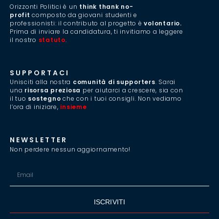
Orizzonti Politici è un
think thank no-
profit
composto da giovani studenti e
professionisti: il contributo al progetto è
volontario.
Prima di inviare la candidatura, ti invitiamo a leggere
il nostro
statuto
.
SUPPORTACI
Unisciti alla nostra
comunità di supporters
. Sarai
una
risorsa preziosa
per aiutarci a crescere, sia con
il tuo
sostegno
che con i tuoi consigli. Non vediamo
l’ora di iniziare,
insieme
.
NEWSLETTER
Non perdere nessun aggiornamento!
ISCRIVITI