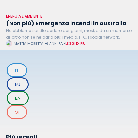
ENERGIA E AMBIENTE
(Non più) Emergenza incendi in Australia
Ne abbiamo sentito parlare per giorni, mesi, e da un momento
all’altro non se ne parla più: i media, i TG, i social network, i
giornali… Di colpo, l’emergenza incendi
MATTIA MORETTA
6 ANNI FA
LEGGI DI PIÙ
IT
EU
EA
SI
Più recenti