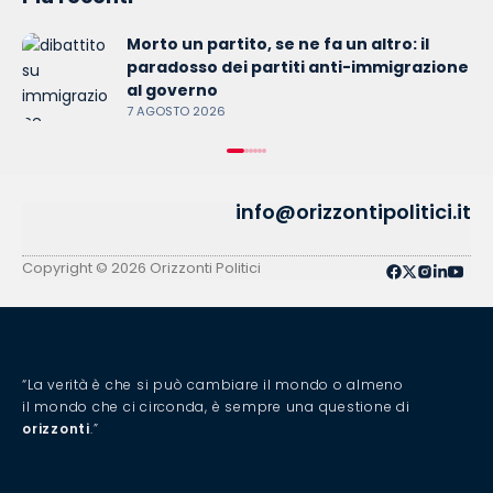
Morto un partito, se ne fa un altro: il
paradosso dei partiti anti-immigrazione
al governo
7 AGOSTO 2026
info@orizzontipolitici.it
Copyright © 2026 Orizzonti Politici
“La verità è che si può cambiare il mondo o almeno
il mondo che ci circonda, è sempre una questione di
orizzonti
.”