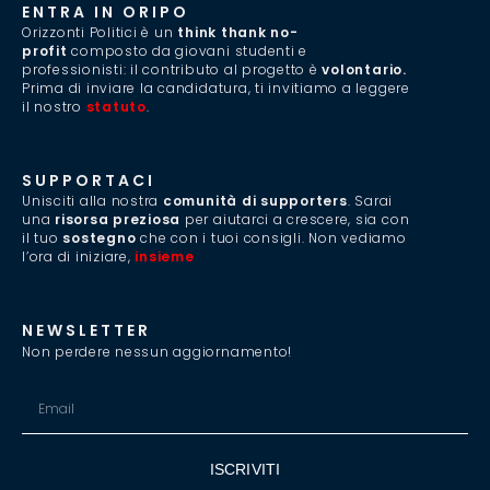
ENTRA IN ORIPO
Orizzonti Politici è un
think thank no-
profit
composto da giovani studenti e
professionisti: il contributo al progetto è
volontario.
Prima di inviare la candidatura, ti invitiamo a leggere
il nostro
statuto
.
SUPPORTACI
Unisciti alla nostra
comunità di supporters
. Sarai
una
risorsa preziosa
per aiutarci a crescere, sia con
il tuo
sostegno
che con i tuoi consigli. Non vediamo
l’ora di iniziare,
insieme
.
NEWSLETTER
Non perdere nessun aggiornamento!
ISCRIVITI