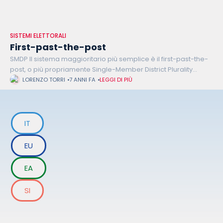
SISTEMI ELETTORALI
First-past-the-post
SMDP Il sistema maggioritario più semplice è il first-past-the-
post, o più propriamente Single-Member District Plurality
(SMDP). Il candidato che ottiene più voti in un collegio viene
LORENZO TORRI
7 ANNI FA
LEGGI DI PIÙ
eletto, e funziona così
IT
EU
EA
SI