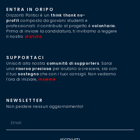
ENTRA IN ORIPO
Orizzonti Politici è un
think thank no-
profit
composto da giovani studenti e
professionisti: il contributo al progetto è
volontario.
Prima di inviare la candidatura, ti invitiamo a leggere
il nostro
statuto
.
SUPPORTACI
Unisciti alla nostra
comunità di supporters
. Sarai
una
risorsa preziosa
per aiutarci a crescere, sia con
il tuo
sostegno
che con i tuoi consigli. Non vediamo
l’ora di iniziare,
insieme
.
NEWSLETTER
Non perdere nessun aggiornamento!