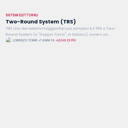
SISTEMI ELETTORALI
Two-Round System (TRS)
TRS Uno dei sistemi maggioritari più semplici è il TRS o Two-
Round System (o "Doppio Turno", in italiano), ovvero un
sistema che, come dice il nome stesso, prevede un'elezione
LORENZO TORRI
7 ANNI FA
LEGGI DI PIÙ
in