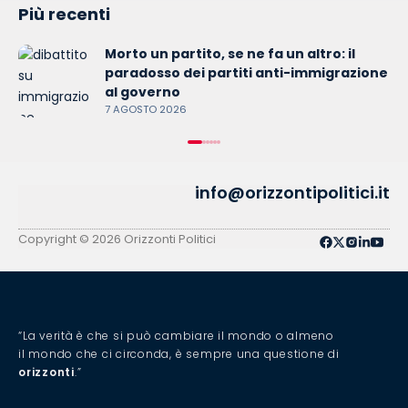
Più recenti
Morto un partito, se ne fa un altro: il
paradosso dei partiti anti-immigrazione
al governo
7 AGOSTO 2026
info@orizzontipolitici.it
Copyright © 2026 Orizzonti Politici
“La verità è che si può cambiare il mondo o almeno
il mondo che ci circonda, è sempre una questione di
orizzonti
.”