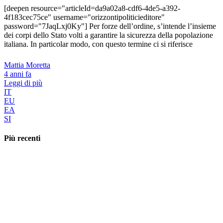
[deepen resource="articleId=da9a02a8-cdf6-4de5-a392-
4f183cec75ce" username="orizzontipoliticieditore"
password="7JaqLxj0Ky"] Per forze dell’ordine, s’intende l’insieme
dei corpi dello Stato volti a garantire la sicurezza della popolazione
italiana. In particolar modo, con questo termine ci si riferisce
Mattia Moretta
4 anni fa
Leggi di più
IT
EU
EA
SI
Più recenti