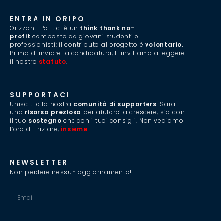
ENTRA IN ORIPO
Orizzonti Politici è un
think thank no-
profit
composto da giovani studenti e
professionisti: il contributo al progetto è
volontario.
Prima di inviare la candidatura, ti invitiamo a leggere
il nostro
statuto
.
SUPPORTACI
Unisciti alla nostra
comunità di supporters
. Sarai
una
risorsa preziosa
per aiutarci a crescere, sia con
il tuo
sostegno
che con i tuoi consigli. Non vediamo
l’ora di iniziare,
insieme
.
NEWSLETTER
Non perdere nessun aggiornamento!