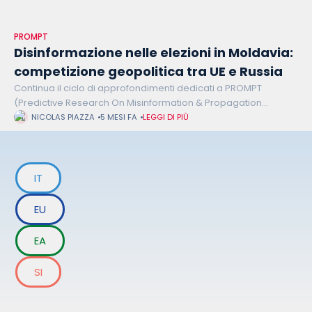
PROMPT
Disinformazione nelle elezioni in Moldavia:
competizione geopolitica tra UE e Russia
Continua il ciclo di approfondimenti dedicati a PROMPT
(Predictive Research On Misinformation & Propagation
Trajectories). L’iniziativa, promossa da European Narratives
NICOLAS PIAZZA
5 MESI FA
LEGGI DI PIÙ
Observatory, impiega l’Intelligenza Artificiale per individuare e
contrastare la diffusione
IT
EU
EA
SI