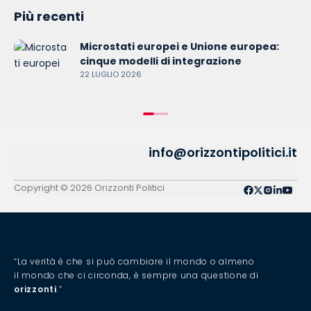
Più recenti
Microstati europei e Unione europea:
cinque modelli di integrazione
22 LUGLIO 2026
info@orizzontipolitici.it
Copyright © 2026 Orizzonti Politici
“La verità è che si può cambiare il mondo o almeno
il mondo che ci circonda, è sempre una questione di
orizzonti
.”