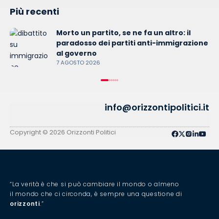
Più recenti
Morto un partito, se ne fa un altro: il
paradosso dei partiti anti-immigrazione
al governo
7 AGOSTO 2026
info@orizzontipolitici.it
Copyright © 2026 Orizzonti Politici
“La verità è che si può cambiare il mondo o almeno
il mondo che ci circonda, è sempre una questione di
orizzonti
.”