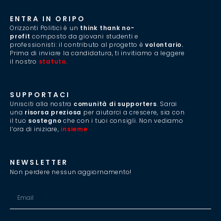
ENTRA IN ORIPO
Orizzonti Politici è un
think thank no-
profit
composto da giovani studenti e
professionisti: il contributo al progetto è
volontario.
Prima di inviare la candidatura, ti invitiamo a leggere
il nostro
statuto
.
SUPPORTACI
Unisciti alla nostra
comunità di supporters
. Sarai
una
risorsa preziosa
per aiutarci a crescere, sia con
il tuo
sostegno
che con i tuoi consigli. Non vediamo
l’ora di iniziare,
insieme
.
NEWSLETTER
Non perdere nessun aggiornamento!