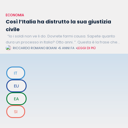
ECONOMIA
Così l’Italia ha distrutto la sua giustizia
civile
“Io i soldi non ve li do. Dovrete farmi causa. Sapete quanto
dura un processo in Italia? Otto anni..”. Questa è la frase che
l’ex Premier Silvio Berlusconi, a
RICCARDO ROMANO BOIANI
5 ANNI FA
LEGGI DI PIÙ
IT
EU
EA
SI