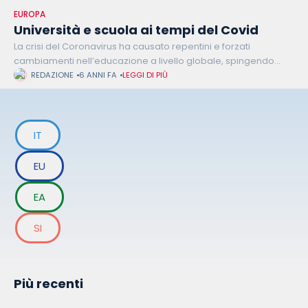
EUROPA
Università e scuola ai tempi del Covid
La crisi del Coronavirus ha causato repentini e forzati
cambiamenti nell’educazione a livello globale, spingendo
verso un nuovo tipo di didattica basato principalmente sulla
REDAZIONE
6 ANNI FA
LEGGI DI PIÙ
tecnologia. I Paesi che avevano deciso
IT
EU
EA
SI
Più recenti