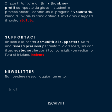
Orizzonti Politici è un
think thank no-
profit
composto da giovani studenti e
professionisti: il contributo al progetto è
volontario.
Prima di inviare la candidatura, ti invitiamo a leggere
il nostro
statuto
.
SUPPORTACI
Unisciti alla nostra
comunità di supporters
. Sarai
una
risorsa preziosa
per aiutarci a crescere, sia con
il tuo
sostegno
che con i tuoi consigli. Non vediamo
l’ora di iniziare,
insieme
.
NEWSLETTER
Non perdere nessun aggiornamento!
ISCRIVITI