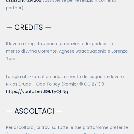
assistant-214205
(assistente per le relazioni con enti
partner)
— CREDITS —
Il lavoro di registrazione e produzione del podcast è
merito di Anna Corrente, Agnese Stracquadanio e Lorenzo
Torri.
La sigla utilizzata è un adattamento del seguente lavoro:
Niklas Drude – Ode To Joy (Remix) © CC BY 3.0
https://youtu.be/JIGkTyQtlNg
— ASCOLTACI —
Per ascoltarci, ci trovi su tutte le tue piattaforme preferite