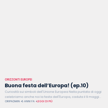
ORIZZONTI EUROPEI
Buona festa dell’Europa! (ep.10)
Curiosità sui simboli dell'Unione Europea Nella puntata di oggi
celebriamo anche noi la festa dell'Europa, caduta il 9 maggio.
ORIPADMIN
5 ANNI FA
LEGGI DI PIÙ
Per festeggiare, mettiamo alla prova Agnese con un quiz sui
simboli