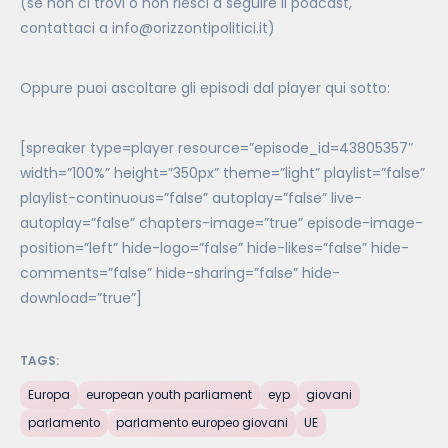
(se non ci trovi o non riesci a seguire il podcast,
contattaci a info@orizzontipolitici.it)
Oppure puoi ascoltare gli episodi dal player qui sotto:
[spreaker type=player resource=”episode_id=43805357″
width=”100%” height=”350px” theme=”light” playlist=”false”
playlist-continuous=”false” autoplay=”false” live-
autoplay=”false” chapters-image=”true” episode-image-
position=”left” hide-logo=”false” hide-likes=”false” hide-
comments=”false” hide-sharing=”false” hide-
download=”true”]
TAGS:
Europa
european youth parliament
eyp
giovani
parlamento
parlamento europeo giovani
UE