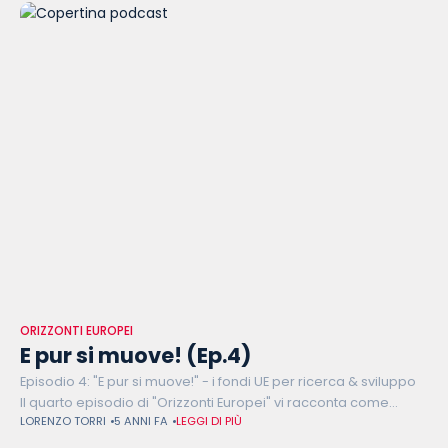
ORIZZONTI EUROPEI
E pur si muove! (Ep.4)
Episodio 4: "E pur si muove!" - i fondi UE per ricerca & sviluppo
Il quarto episodio di "Orizzonti Europei" vi racconta come
LORENZO TORRI
5 ANNI FA
LEGGI DI PIÙ
l'Unione Europea finanzia i programmi di