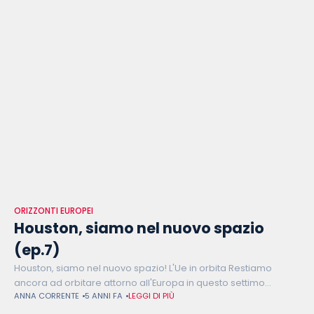
ORIZZONTI EUROPEI
Houston, siamo nel nuovo spazio
(ep.7)
Houston, siamo nel nuovo spazio! L'Ue in orbita Restiamo
ancora ad orbitare attorno all'Europa in questo settimo
ANNA CORRENTE
5 ANNI FA
LEGGI DI PIÙ
episodio di "Orizzonti Europei". Nella puntata di oggi abbiamo
ospitato Elana Ancona, ingegnere