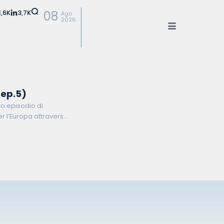
1,6K
3,7K
08
Ago
2026
(ep.5)
to episodio di
er l’Europa attraverso
uovere