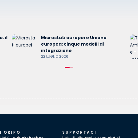
: il
Microstati europei e Unione
europea: cinque modelli di
integrazione
22 LUGLIO 2026
N ORIPO
SUPPORTACI
itici è un
think thank no-
Unisciti alla nostra
comunità di