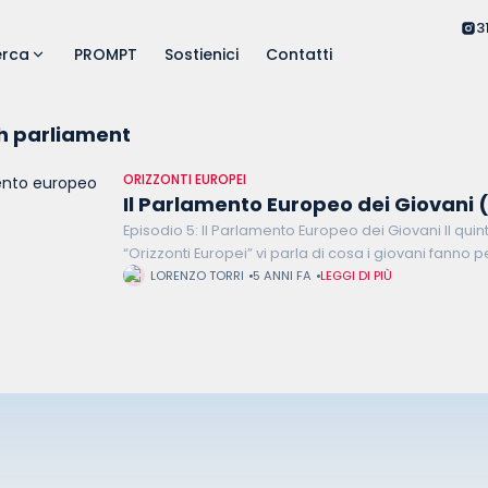
3
erca
PROMPT
Sostienici
Contatti
h parliament
ORIZZONTI EUROPEI
Il Parlamento Europeo dei Giovani 
Episodio 5: Il Parlamento Europeo dei Giovani Il quin
“Orizzonti Europei” vi parla di cosa i giovani fanno p
una delle iniziative indipendenti finalizzate a prom
LORENZO TORRI
5 ANNI FA
LEGGI DI PIÙ