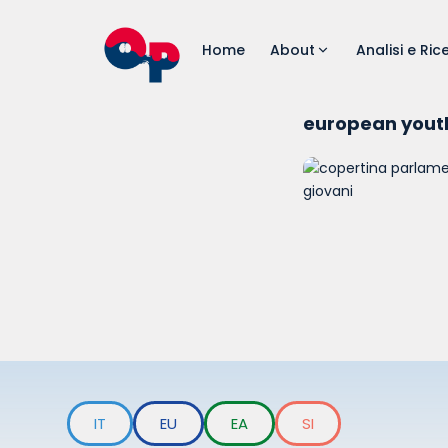
Home
About
Analisi e Ric
european yout
IT
EU
EA
SI