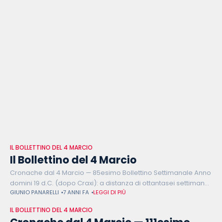
IL BOLLETTINO DEL 4 MARCIO
Il Bollettino del 4 Marcio
Cronache dal 4 Marcio — 85esimo Bollettino Settimanale Anno
domini 19 d.C. (dopo Craxi): a distanza di ottantasei settimane
GIUNIO PANARELLI
7 ANNI FA
LEGGI DI PIÙ
dalle elezioni del 4 marcio sono in tanti a fare gli
IL BOLLETTINO DEL 4 MARCIO