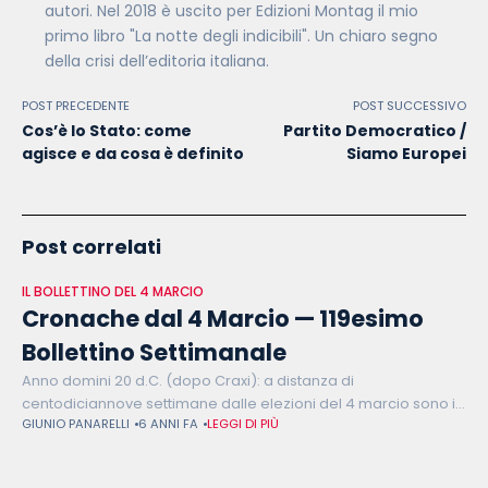
autori. Nel 2018 è uscito per Edizioni Montag il mio
primo libro "La notte degli indicibili". Un chiaro segno
della crisi dell’editoria italiana.
POST PRECEDENTE
POST SUCCESSIVO
Cos’è lo Stato: come
Partito Democratico /
agisce e da cosa è definito
Siamo Europei
Post correlati
IL BOLLETTINO DEL 4 MARCIO
Cronache dal 4 Marcio — 119esimo
Bollettino Settimanale
Anno domini 20 d.C. (dopo Craxi): a distanza di
centodiciannove settimane dalle elezioni del 4 marcio sono in
GIUNIO PANARELLI
6 ANNI FA
LEGGI DI PIÙ
tanti a essere sicuri di tornare a scuola. È sicuro di tornare