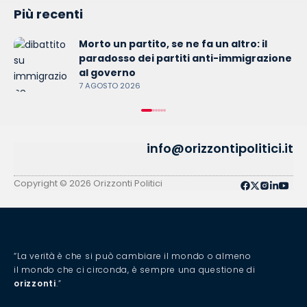
Più recenti
Morto un partito, se ne fa un altro: il
paradosso dei partiti anti-immigrazione
al governo
7 AGOSTO 2026
info@orizzontipolitici.it
Copyright © 2026 Orizzonti Politici
“La verità è che si può cambiare il mondo o almeno
il mondo che ci circonda, è sempre una questione di
orizzonti
.”