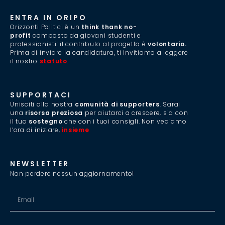
ENTRA IN ORIPO
Orizzonti Politici è un
think thank no-
profit
composto da giovani studenti e
professionisti: il contributo al progetto è
volontario.
Prima di inviare la candidatura, ti invitiamo a leggere
il nostro
statuto
.
SUPPORTACI
Unisciti alla nostra
comunità di supporters
. Sarai
una
risorsa preziosa
per aiutarci a crescere, sia con
il tuo
sostegno
che con i tuoi consigli. Non vediamo
l’ora di iniziare,
insieme
.
NEWSLETTER
Non perdere nessun aggiornamento!