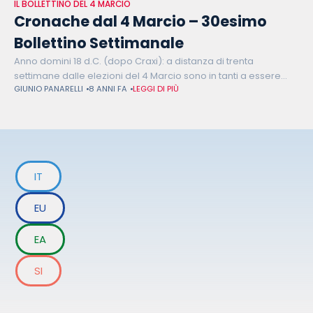
IL BOLLETTINO DEL 4 MARCIO
Cronache dal 4 Marcio – 30esimo
Bollettino Settimanale
Anno domini 18 d.C. (dopo Craxi): a distanza di trenta
settimane dalle elezioni del 4 Marcio sono in tanti a essere
GIUNIO PANARELLI
8 ANNI FA
LEGGI DI PIÙ
scoraggiati. Sono scoraggiati Matteo Salvini e Luigi Di Maio
IT
EU
EA
SI