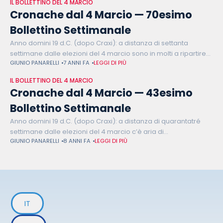
IL BOLLETTINO DEL 4 MARCIO
Cronache dal 4 Marcio — 70esimo
Bollettino Settimanale
Anno domini 19 d.C. (dopo Craxi): a distanza di settanta
settimane dalle elezioni del 4 marcio sono in molti a ripartire
GIUNIO PANARELLI
7 ANNI FA
LEGGI DI PIÙ
da zero. Riparte da zero Luigi Di Maio che
IL BOLLETTINO DEL 4 MARCIO
Cronache dal 4 Marcio — 43esimo
Bollettino Settimanale
Anno domini 19 d.C. (dopo Craxi): a distanza di quarantatré
settimane dalle elezioni del 4 marcio c’è aria di
GIUNIO PANARELLI
8 ANNI FA
LEGGI DI PIÙ
responsabilità. È responsabile Silvio Berlusconi, che ha
annunciato la propria candidatura
IT