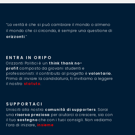
“La verità è che si può cambiare il mondo o almeno
il mondo che ci circonda, è sempre una questione di
orizzonti
.”
ENTRA IN ORIPO
Orizzonti Politici è un
think thank no-
profit
composto da giovani studenti e
professionisti: il contributo al progetto è
volontario.
Prima di inviare la candidatura, ti invitiamo a leggere
il nostro
statuto
.
SUPPORTACI
Unisciti alla nostra
comunità di supporters
. Sarai
una
risorsa preziosa
per aiutarci a crescere, sia con
il tuo
sostegno
che con i tuoi consigli. Non vediamo
l’ora di iniziare,
insieme
.