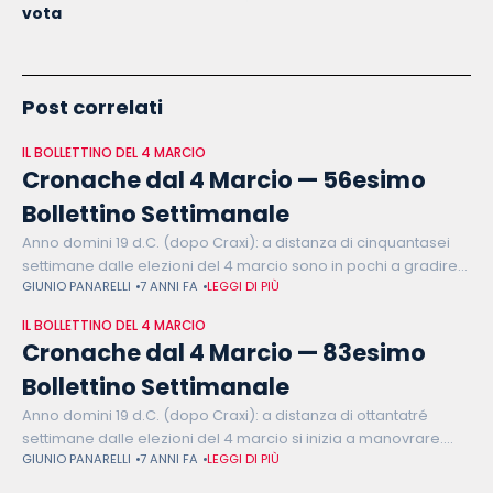
vota
Post correlati
IL BOLLETTINO DEL 4 MARCIO
Cronache dal 4 Marcio — 56esimo
Bollettino Settimanale
Anno domini 19 d.C. (dopo Craxi): a distanza di cinquantasei
settimane dalle elezioni del 4 marcio sono in pochi a gradire
GIUNIO PANARELLI
7 ANNI FA
LEGGI DI PIÙ
la sorpresa nel proprio uovo di Pasqua. Non gradisce
IL BOLLETTINO DEL 4 MARCIO
Cronache dal 4 Marcio — 83esimo
Bollettino Settimanale
Anno domini 19 d.C. (dopo Craxi): a distanza di ottantatré
settimane dalle elezioni del 4 marcio si inizia a manovrare.
GIUNIO PANARELLI
7 ANNI FA
LEGGI DI PIÙ
Inizia a manovrare Roberto Gualtieri che ha confermato in
manovra