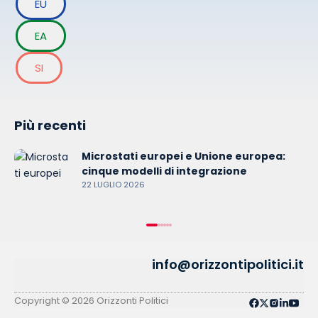
EU
EA
SI
Più recenti
Microstati europei e Unione europea:
cinque modelli di integrazione
22 LUGLIO 2026
info@orizzontipolitici.it
Privacy Policy
Cookie Policy
Copyright © 2026 Orizzonti Politici