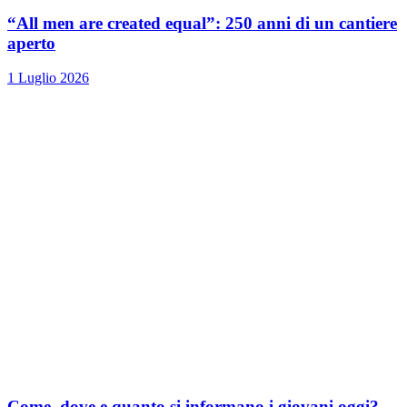
“All men are created equal”: 250 anni di un cantiere
aperto
1 Luglio 2026
Come, dove e quanto si informano i giovani oggi?