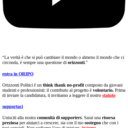
“La verità è che si può cambiare il mondo o almeno il mondo che ci
circonda, è sempre una questione di
orizzonti
.”
entra in ORIPO
Orizzonti Politici è un
think thank no-profit
composto da giovani
studenti e professionisti: il contributo al progetto è
volontario.
Prima
di inviare la candidatura, ti invitiamo a leggere il nostro
statuto
.
supportaci
Unisciti alla nostra
comunità di supporters
. Sarai una
risorsa
preziosa
per aiutarci a crescere, sia con il tuo
sostegno
che con i
tuoi consigli. Non vediamo l’ora di iniziare,
insieme
.