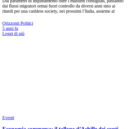
Dai parametri di inquinamento oltre i massimi consigliati, passando
dai flussi migratori ormai fuori controllo da diversi anni sino ai
ritardi per una cashless society, nei prossimi l’Italia, assieme al
Orizzonti Politici
5 anni fa
Leggi di più
Eventi
Economia sommersa: il tallone d’Achille dei conti