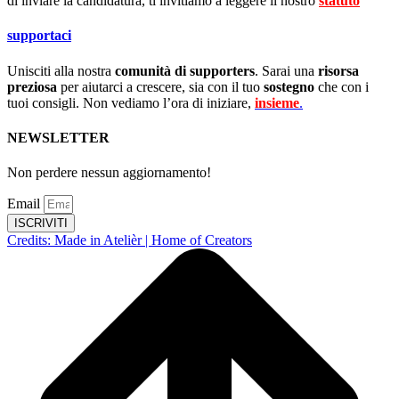
di inviare la candidatura, ti invitiamo a leggere il nostro
statuto
.
supportaci
Unisciti alla nostra
comunità di supporters
. Sarai una
risorsa
preziosa
per aiutarci a crescere, sia con il tuo
sostegno
che con i
tuoi consigli. Non vediamo l’ora di iniziare,
insieme
.
NEWSLETTER
Non perdere nessun aggiornamento!
Email
ISCRIVITI
Credits: Made in Atelièr | Home of Creators