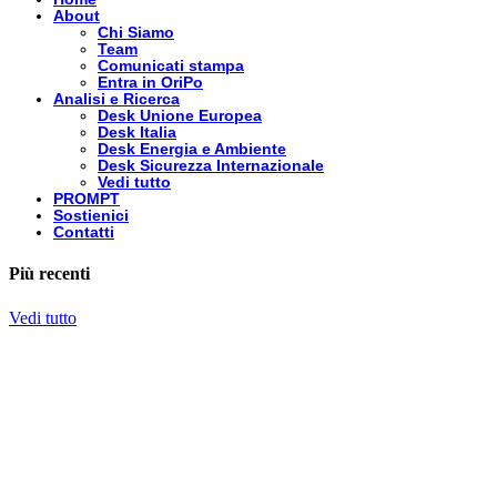
About
Chi Siamo
Team
Comunicati stampa
Entra in OriPo
Analisi e Ricerca
Desk Unione Europea
Desk Italia
Desk Energia e Ambiente
Desk Sicurezza Internazionale
Vedi tutto
PROMPT
Sostienici
Contatti
Più recenti
Vedi tutto