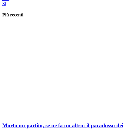
SI
Più recenti
Morto un partito, se ne fa un altro: il paradosso dei