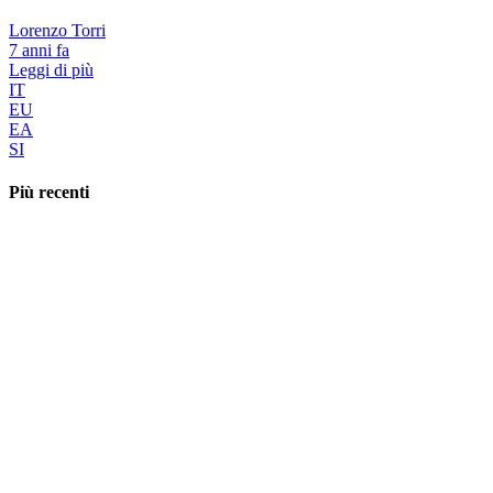
Lorenzo Torri
7 anni fa
Leggi di più
IT
EU
EA
SI
Più recenti