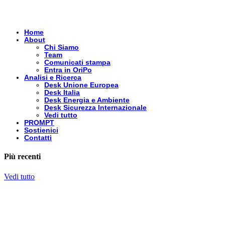
Home
About
Chi Siamo
Team
Comunicati stampa
Entra in OriPo
Analisi e Ricerca
Desk Unione Europea
Desk Italia
Desk Energia e Ambiente
Desk Sicurezza Internazionale
Vedi tutto
PROMPT
Sostienici
Contatti
Più recenti
Vedi tutto