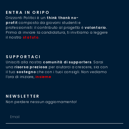
ENTRA IN ORIPO
Orizzonti Politici è un
think thank no-
profit
composto da giovani studenti e
professionisti: il contributo al progetto è
volontario.
Prima di inviare la candidatura, ti invitiamo a leggere
il nostro
statuto
.
SUPPORTACI
Unisciti alla nostra
comunità di supporters
. Sarai
una
risorsa preziosa
per aiutarci a crescere, sia con
il tuo
sostegno
che con i tuoi consigli. Non vediamo
l’ora di iniziare,
insieme
.
NEWSLETTER
Non perdere nessun aggiornamento!