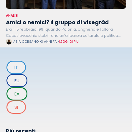
ANALISI
Amici o nemici? Il gruppo di Visegrád
Era il 15 febbraio 1991 quando Polonia, Ungheria e l’allora
Cecoslovacchia stabilirono un’alleanza culturale e politica
basata su rapporto di cooperazione nei campi economico,
ASIA CORSANO
3 ANNI FA
LEGGI DI PIÙ
culturale, energetico e militare e di
IT
EU
EA
SI
Più recenti