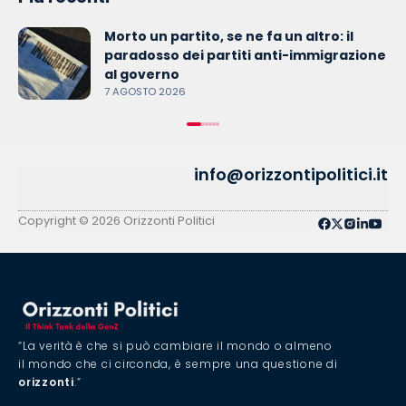
Morto un partito, se ne fa un altro: il
paradosso dei partiti anti-immigrazione
al governo
7 AGOSTO 2026
info@orizzontipolitici.it
Copyright © 2026 Orizzonti Politici
“La verità è che si può cambiare il mondo o almeno
il mondo che ci circonda, è sempre una questione di
orizzonti
.”