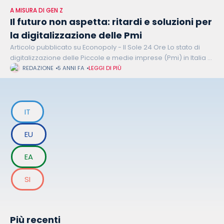
A MISURA DI GEN Z
Il futuro non aspetta: ritardi e soluzioni per
la digitalizzazione delle Pmi
Articolo pubblicato su Econopoly - Il Sole 24 Ore Lo stato di
digitalizzazione delle Piccole e medie imprese (Pmi) in Italia è
ancora in fase preliminare nonostante esse siano le
REDAZIONE
5 ANNI FA
LEGGI DI PIÙ
IT
EU
EA
SI
Più recenti