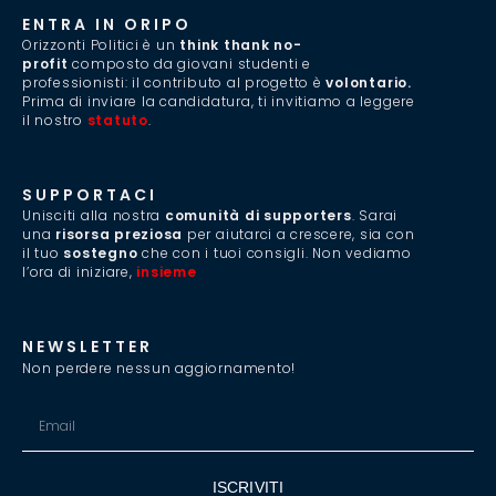
ENTRA IN ORIPO
Orizzonti Politici è un
think thank no-
profit
composto da giovani studenti e
professionisti: il contributo al progetto è
volontario.
Prima di inviare la candidatura, ti invitiamo a leggere
il nostro
statuto
.
SUPPORTACI
Unisciti alla nostra
comunità di supporters
. Sarai
una
risorsa preziosa
per aiutarci a crescere, sia con
il tuo
sostegno
che con i tuoi consigli. Non vediamo
l’ora di iniziare,
insieme
.
NEWSLETTER
Non perdere nessun aggiornamento!
ISCRIVITI