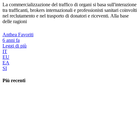
La commercializzazione del traffico di organi si basa sull'interazione
tra trafficanti, brokers internazionali e professionisti sanitari coinvolti
nel reclutamento e nel trasporto di donatori e riceventi. Alla base
delle ragioni
Anthea Favoriti
6 anni fa
Leggi di più
IT
EU
EA
SI
Più recenti