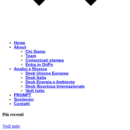
Home
About
Chi Siamo
Team
Comunicati stampa
Entra in OriPo
Analisi e Ricerca
Desk Unione Europea
Desk Italia
Desk Energia e Ambiente
Desk Sicurezza Internazionale
Vedi tutto
PROMPT
Sostienici
Contatti
Più recenti
Vedi tutto