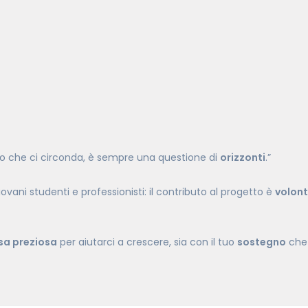
do che ci circonda, è sempre una questione di
orizzonti
.”
ani studenti e professionisti: il contributo al progetto è
volont
rsa preziosa
per aiutarci a crescere, sia con il tuo
sostegno
che 