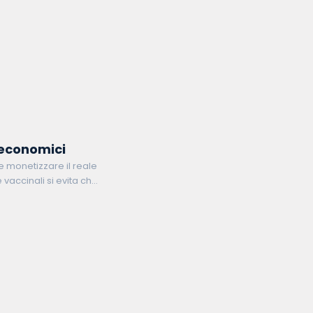
o economici
ile monetizzare il reale
vaccinali si evita che