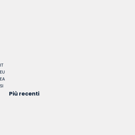
IT
EU
EA
SI
Più recenti