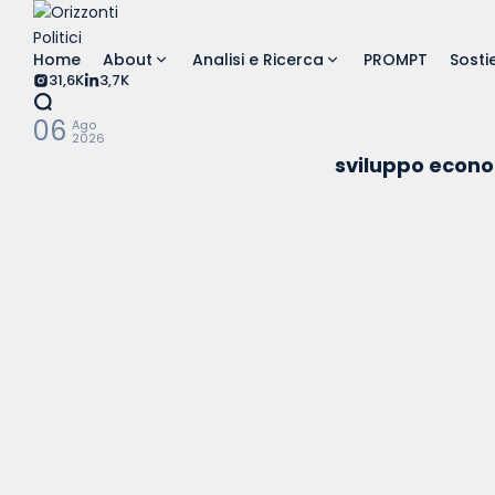
Skip
to
Home
About
Analisi e Ricerca
PROMPT
Sostie
content
31,6K
3,7K
06
Ago
2026
sviluppo econ