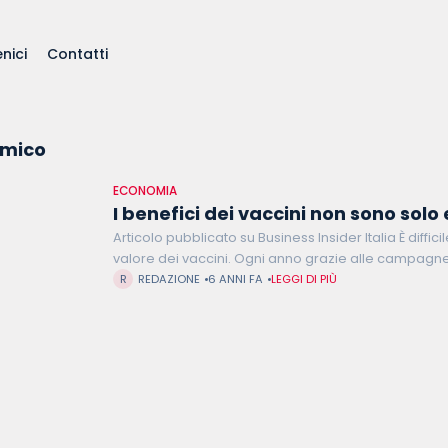
nici
Contatti
omico
ECONOMIA
I benefici dei vaccini non sono sol
Articolo pubblicato su Business Insider Italia È diffic
valore dei vaccini. Ogni anno grazie alle campagne 
circa 3 milioni di persone si contagino
REDAZIONE
6 ANNI FA
LEGGI DI PIÙ