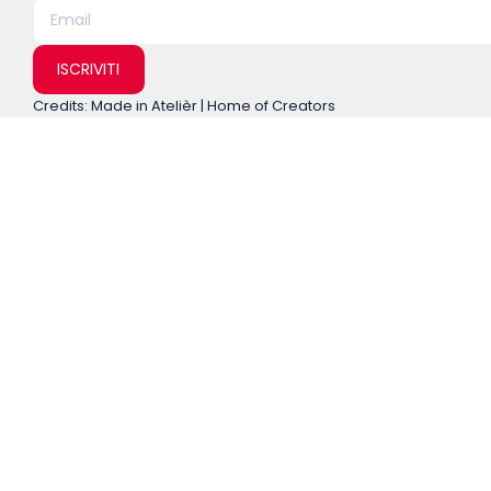
ISCRIVITI
Credits: Made in Atelièr | Home of Creators
Home
About
Chi Siamo
Team
Comunicati stampa
Entra in OriPo
Analisi e Ricerca
Desk Unione Europea
Desk Italia