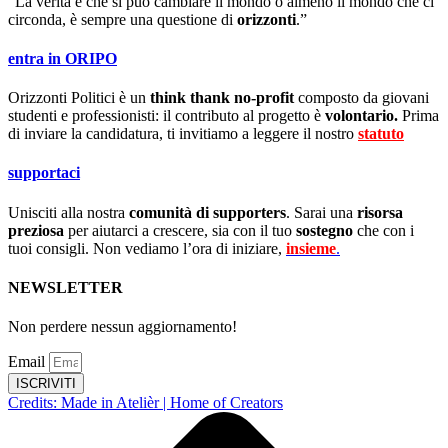
“La verità è che si può cambiare il mondo o almeno il mondo che ci
circonda, è sempre una questione di
orizzonti
.”
entra in ORIPO
Orizzonti Politici è un
think thank no-profit
composto da giovani
studenti e professionisti: il contributo al progetto è
volontario.
Prima
di inviare la candidatura, ti invitiamo a leggere il nostro
statuto
.
supportaci
Unisciti alla nostra
comunità di supporters
. Sarai una
risorsa
preziosa
per aiutarci a crescere, sia con il tuo
sostegno
che con i
tuoi consigli. Non vediamo l’ora di iniziare,
insieme
.
NEWSLETTER
Non perdere nessun aggiornamento!
Email
ISCRIVITI
Credits: Made in Atelièr | Home of Creators