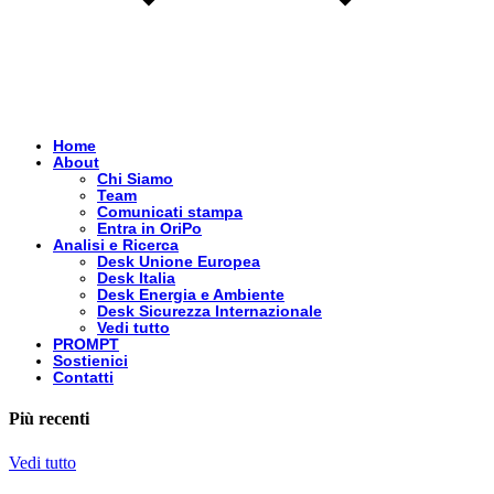
Home
About
Chi Siamo
Team
Comunicati stampa
Entra in OriPo
Analisi e Ricerca
Desk Unione Europea
Desk Italia
Desk Energia e Ambiente
Desk Sicurezza Internazionale
Vedi tutto
PROMPT
Sostienici
Contatti
Più recenti
Vedi tutto