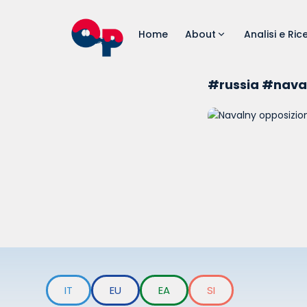
Home
About
Analisi e Ric
#russia #nava
IT
EU
EA
SI