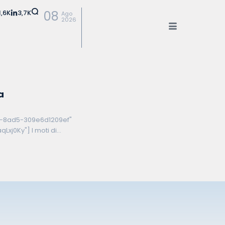
1,6K
3,7K
08
Ago
2026
a
e-8ad5-309e6d1209ef"
Lxj0Ky"] I moti di
n sono certo un
i siano ormai caduti