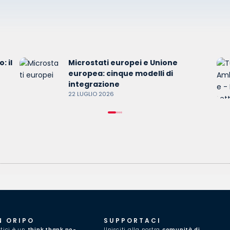
: il
Microstati europei e Unione
europea: cinque modelli di
integrazione
22 LUGLIO 2026
N ORIPO
SUPPORTACI
itici è un
think thank no-
Unisciti alla nostra
comunità di