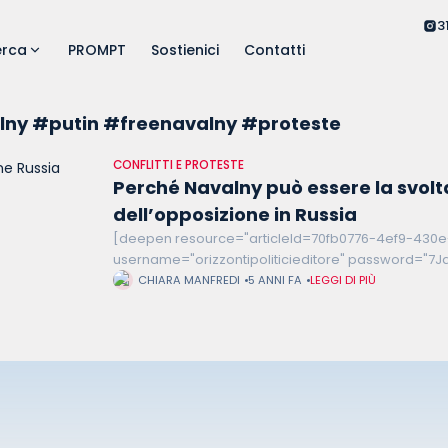
3
erca
PROMPT
Sostienici
Contatti
lny #putin #freenavalny #proteste
CONFLITTI E PROTESTE
Perché Navalny può essere la svolt
dell’opposizione in Russia
[deepen resource="articleId=70fb0776-4ef9-430
username="orizzontipoliticieditore" password="7Jaq
protesta in Russia, tema caldo degli ultimi mesi, no
CHIARA MANFREDI
5 ANNI FA
LEGGI DI PIÙ
fenomeno nuovo nel Paese, sebbene molti di quest