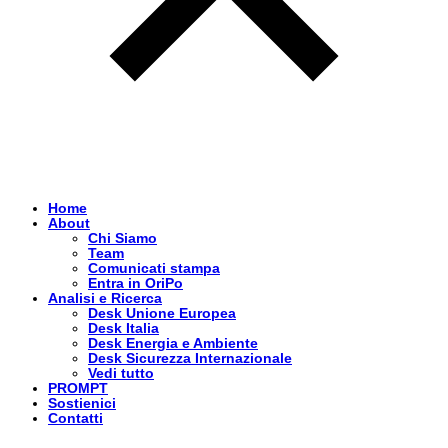
Home
About
Chi Siamo
Team
Comunicati stampa
Entra in OriPo
Analisi e Ricerca
Desk Unione Europea
Desk Italia
Desk Energia e Ambiente
Desk Sicurezza Internazionale
Vedi tutto
PROMPT
Sostienici
Contatti