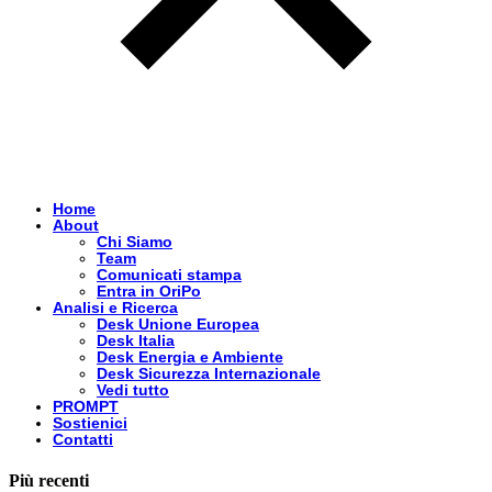
Home
About
Chi Siamo
Team
Comunicati stampa
Entra in OriPo
Analisi e Ricerca
Desk Unione Europea
Desk Italia
Desk Energia e Ambiente
Desk Sicurezza Internazionale
Vedi tutto
PROMPT
Sostienici
Contatti
Più recenti