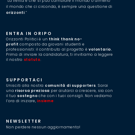
“La verità è che si può cambiare il mondo o almeno
il mondo che ci circonda, è sempre una questione di
orizzonti
.”
ENTRA IN ORIPO
Orizzonti Politici è un
think thank no-
profit
composto da giovani studenti e
professionisti: il contributo al progetto è
volontario.
Prima di inviare la candidatura, ti invitiamo a leggere
il nostro
statuto
.
SUPPORTACI
Unisciti alla nostra
comunità di supporters
. Sarai
una
risorsa preziosa
per aiutarci a crescere, sia con
il tuo
sostegno
che con i tuoi consigli. Non vediamo
l’ora di iniziare,
insieme
.
NEWSLETTER
Non perdere nessun aggiornamento!