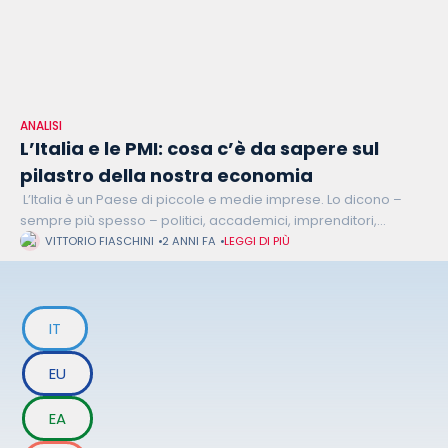
ANALISI
L’Italia e le PMI: cosa c’è da sapere sul
pilastro della nostra economia
L’Italia è un Paese di piccole e medie imprese. Lo dicono –
sempre più spesso – politici, accademici, imprenditori,
associazioni di categoria, media; lo dicono, soprattutto, i dati,
VITTORIO FIASCHINI
2 ANNI FA
LEGGI DI PIÙ
fondamentali per
IT
EU
EA