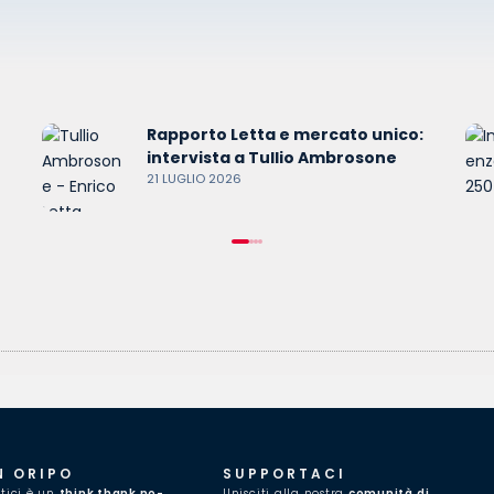
Rapporto Letta e mercato unico:
intervista a Tullio Ambrosone
21 LUGLIO 2026
N ORIPO
SUPPORTACI
itici è un
think thank no-
Unisciti alla nostra
comunità di