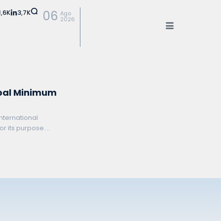
1,6K
3,7K
06
Ago
2026
obal Minimum
international
for its purpose.
s arising from