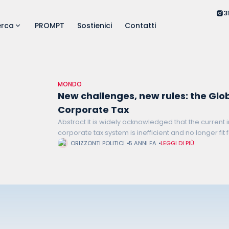
3
erca
PROMPT
Sostienici
Contatti
MONDO
New challenges, new rules: the Gl
Corporate Tax
Abstract It is widely acknowledged that the current 
corporate tax system is inefficient and no longer fit 
Multinational enterprises (MNE) exploit the loophole
ORIZZONTI POLITICI
5 ANNI FA
LEGGI DI PIÙ
vulnerable