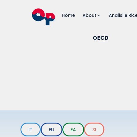
Home
About
Analisi e Ric
OECD
IT
EU
EA
SI