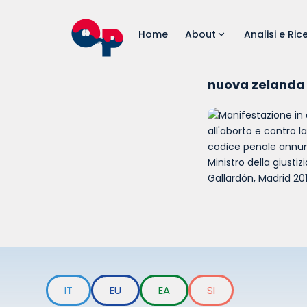
Home
About
Analisi e Ric
nuova zelanda
IT
EU
EA
SI