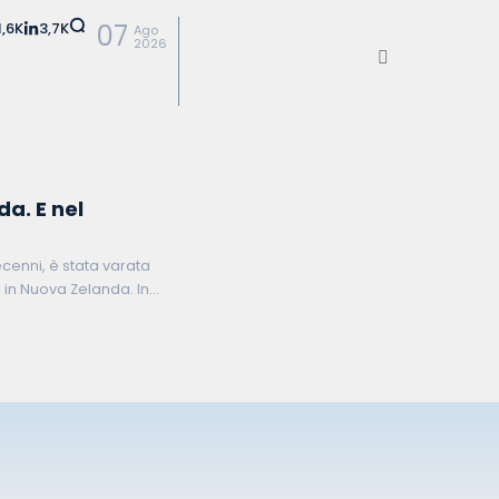
1,6K
3,7K
07
Ago
2026
da. E nel
cenni, è stata varata
o in Nuova Zelanda. In