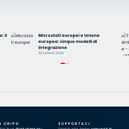
: il
Microstati europei e Unione
europea: cinque modelli di
integrazione
22 LUGLIO 2026
N ORIPO
SUPPORTACI
itici è un
think thank no-
Unisciti alla nostra
comunità di