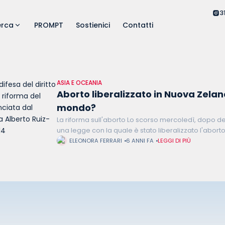
3
erca
PROMPT
Sostienici
Contatti
ASIA E OCEANIA
Aborto liberalizzato in Nuova Zelan
mondo?
La riforma sull'aborto Lo scorso mercoledì, dopo de
una legge con la quale è stato liberalizzato l'abort
cosa consiste la nuova normativa e
ELEONORA FERRARI
6 ANNI FA
LEGGI DI PIÙ