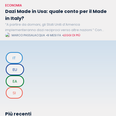
ECONOMIA
Dazi Made in Usa: quale conto per il Made
in Italy?
“A partire da domani, gli Stati Uniti d’America
implementeranno dazi reciproci verso altre nazioni.” Con
queste parole il 02 aprile 2025 dalla Casa Bianca il presidente
MARCO PASSALACQUA
9 MESI FA
LEGGI DI PIÙ
americano Donald Trump ha
IT
EU
EA
SI
Più recenti