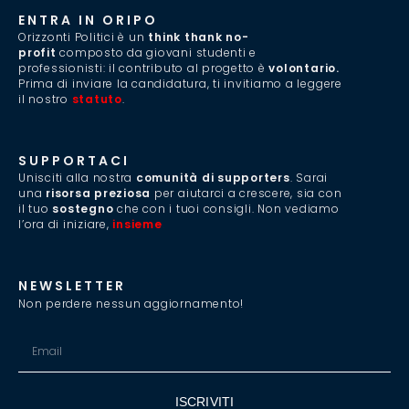
ENTRA IN ORIPO
Orizzonti Politici è un
think thank no-
profit
composto da giovani studenti e
professionisti: il contributo al progetto è
volontario.
Prima di inviare la candidatura, ti invitiamo a leggere
il nostro
statuto
.
SUPPORTACI
Unisciti alla nostra
comunità di supporters
. Sarai
una
risorsa preziosa
per aiutarci a crescere, sia con
il tuo
sostegno
che con i tuoi consigli. Non vediamo
l’ora di iniziare,
insieme
.
NEWSLETTER
Non perdere nessun aggiornamento!
ISCRIVITI