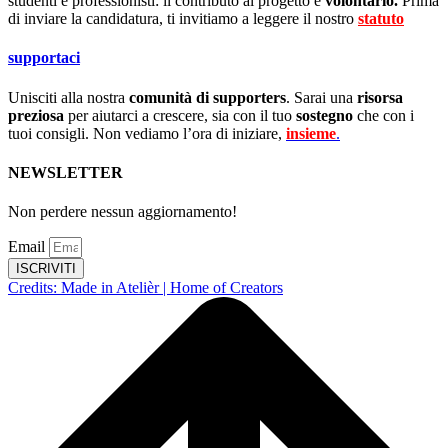
studenti e professionisti: il contributo al progetto è
volontario.
Prima
di inviare la candidatura, ti invitiamo a leggere il nostro
statuto
.
supportaci
Unisciti alla nostra
comunità di supporters
. Sarai una
risorsa
preziosa
per aiutarci a crescere, sia con il tuo
sostegno
che con i
tuoi consigli. Non vediamo l’ora di iniziare,
insieme
.
NEWSLETTER
Non perdere nessun aggiornamento!
Email
ISCRIVITI
Credits: Made in Atelièr | Home of Creators