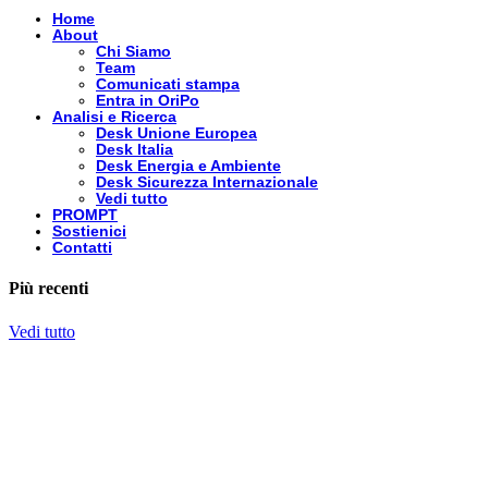
Home
About
Chi Siamo
Team
Comunicati stampa
Entra in OriPo
Analisi e Ricerca
Desk Unione Europea
Desk Italia
Desk Energia e Ambiente
Desk Sicurezza Internazionale
Vedi tutto
PROMPT
Sostienici
Contatti
Più recenti
Vedi tutto