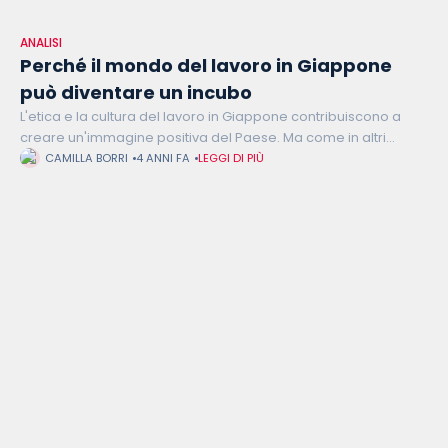
ANALISI
Perché il mondo del lavoro in Giappone
può diventare un incubo
L'etica e la cultura del lavoro in Giappone contribuiscono a
creare un'immagine positiva del Paese. Ma come in altri
ambiti, la società giapponese si rivela contraddittoria e
CAMILLA BORRI
4 ANNI FA
LEGGI DI PIÙ
questa maschera di