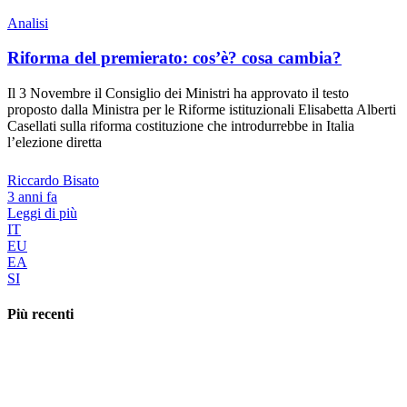
Analisi
Riforma del premierato: cos’è? cosa cambia?
Il 3 Novembre il Consiglio dei Ministri ha approvato il testo
proposto dalla Ministra per le Riforme istituzionali Elisabetta Alberti
Casellati sulla riforma costituzione che introdurrebbe in Italia
l’elezione diretta
Riccardo Bisato
3 anni fa
Leggi di più
IT
EU
EA
SI
Più recenti