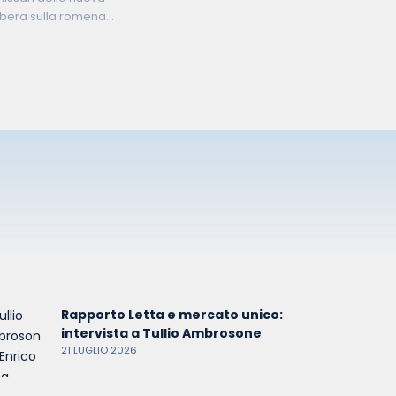
ibera sulla romena
ancese Sylvie Goulard.
Rapporto Letta e mercato unico:
intervista a Tullio Ambrosone
21 LUGLIO 2026