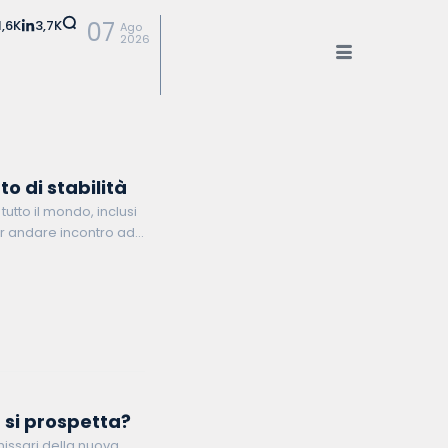
1,6K
3,7K
07
Ago
2026
o di stabilità
utto il mondo, inclusi
per andare incontro ad
si prospetta?
missari della nuova