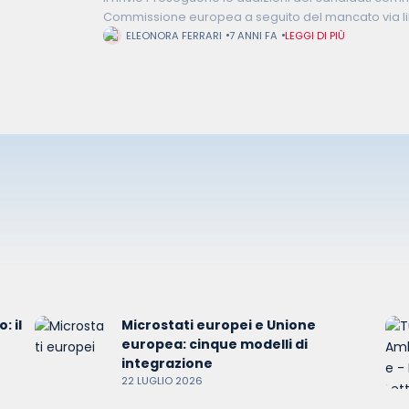
Commissione europea a seguito del mancato via l
Rovana Plumb, l’ungherese László Trócsányi e la fr
ELEONORA FERRARI
7 ANNI FA
LEGGI DI PIÙ
: il
Microstati europei e Unione
europea: cinque modelli di
integrazione
22 LUGLIO 2026