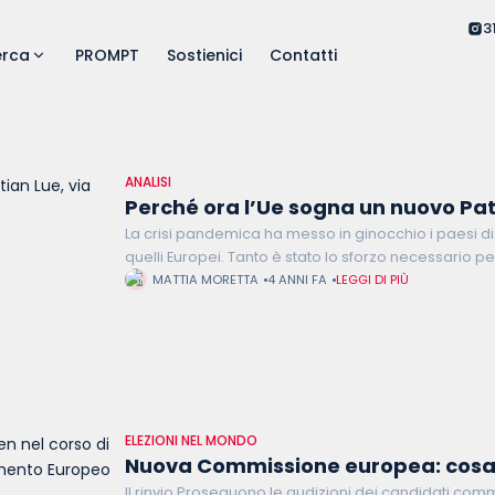
3
erca
PROMPT
Sostienici
Contatti
ANALISI
Perché ora l’Ue sogna un nuovo Patt
La crisi pandemica ha messo in ginocchio i paesi di t
quelli Europei. Tanto è stato lo sforzo necessario 
esigenze di famiglie e
MATTIA MORETTA
4 ANNI FA
LEGGI DI PIÙ
ELEZIONI NEL MONDO
Nuova Commissione europea: cosa 
Il rinvio Proseguono le audizioni dei candidati com