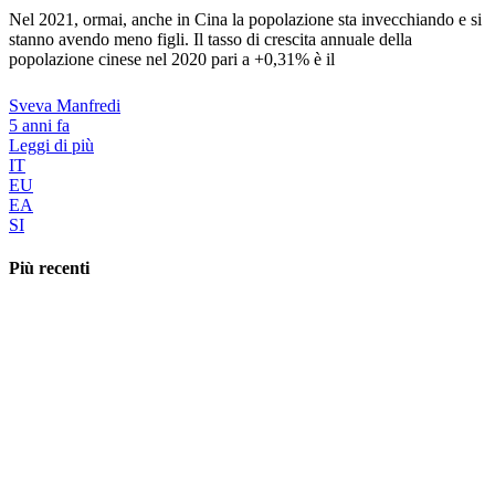
Nel 2021, ormai, anche in Cina la popolazione sta invecchiando e si
stanno avendo meno figli. Il tasso di crescita annuale della
popolazione cinese nel 2020 pari a +0,31% è il
Sveva Manfredi
5 anni fa
Leggi di più
IT
EU
EA
SI
Più recenti