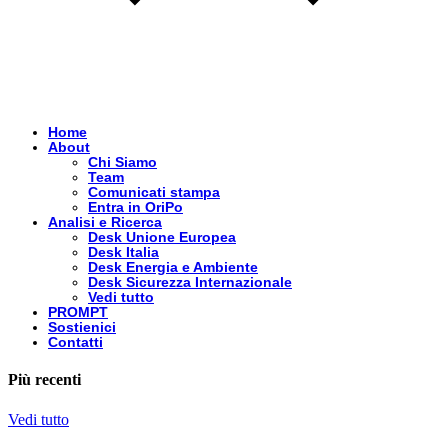
Home
About
Chi Siamo
Team
Comunicati stampa
Entra in OriPo
Analisi e Ricerca
Desk Unione Europea
Desk Italia
Desk Energia e Ambiente
Desk Sicurezza Internazionale
Vedi tutto
PROMPT
Sostienici
Contatti
Più recenti
Vedi tutto