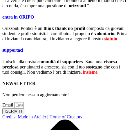
“La verità è che si può cambiare il mondo o almeno il mondo che ci
circonda, è sempre una questione di
orizzonti
.”
entra in ORIPO
Orizzonti Politici è un
think thank no-profit
composto da giovani
studenti e professionisti: il contributo al progetto è
volontario.
Prima
di inviare la candidatura, ti invitiamo a leggere il nostro
statuto
.
supportaci
Unisciti alla nostra
comunità di supporters
. Sarai una
risorsa
preziosa
per aiutarci a crescere, sia con il tuo
sostegno
che con i
tuoi consigli. Non vediamo l’ora di iniziare,
insieme
.
NEWSLETTER
Non perdere nessun aggiornamento!
Email
ISCRIVITI
Credits: Made in Atelièr | Home of Creators