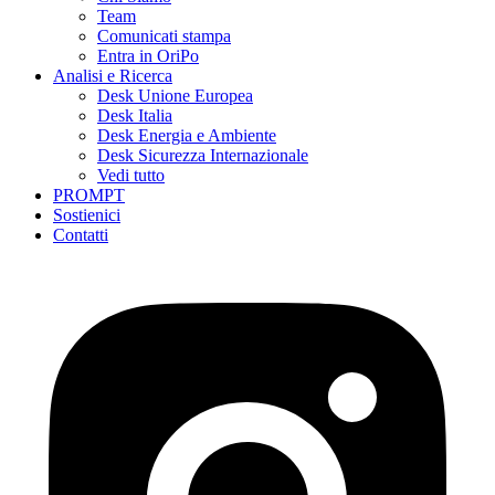
Team
Comunicati stampa
Entra in OriPo
Analisi e Ricerca
Desk Unione Europea
Desk Italia
Desk Energia e Ambiente
Desk Sicurezza Internazionale
Vedi tutto
PROMPT
Sostienici
Contatti