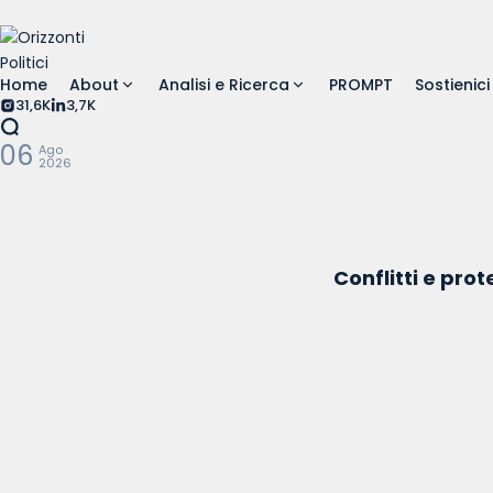
Home
About
Analisi e Ricerca
PROMPT
Sostienici
31,6K
3,7K
06
Ago
2026
Conflitti e prot