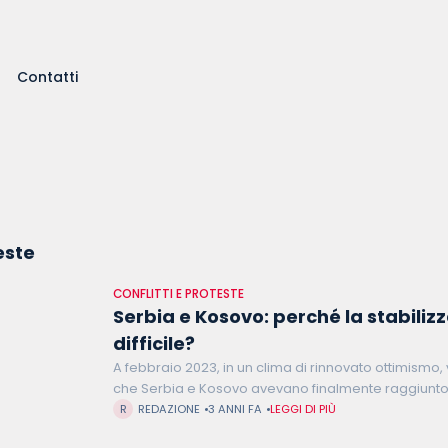
Contatti
este
CONFLITTI E PROTESTE
Serbia e Kosovo: perché la stabiliz
difficile?
A febbraio 2023, in un clima di rinnovato ottimismo
che Serbia e Kosovo avevano finalmente raggiunto
normalizzazione dei rapporti. L’intesa tra il presid
REDAZIONE
3 ANNI FA
LEGGI DI PIÙ