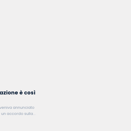
zazione è così
, veniva annunciato
 un accordo sulla
ente serbo Aleksandar