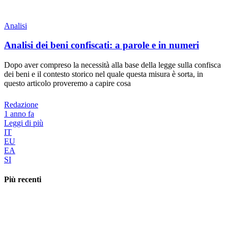
Analisi
Analisi dei beni confiscati: a parole e in numeri
Dopo aver compreso la necessità alla base della legge sulla confisca
dei beni e il contesto storico nel quale questa misura è sorta, in
questo articolo proveremo a capire cosa
Redazione
1 anno fa
Leggi di più
IT
EU
EA
SI
Più recenti