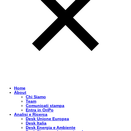
Home
About
Chi Siamo
Team
Comunicati stampa
Entra in OriPo
Analisi e Ricerca
Desk Unione Europea
Desk Italia
Desk Energia e Ambiente