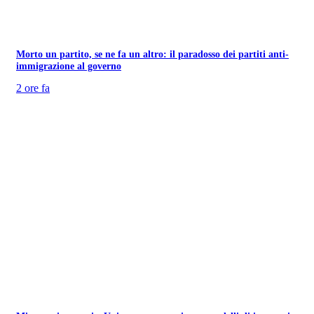
Morto un partito, se ne fa un altro: il paradosso dei partiti anti-
immigrazione al governo
2 ore fa