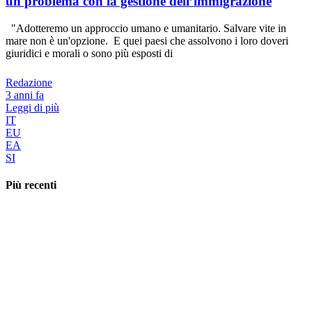
un problema con la gestione dell’immigrazione
"Adotteremo un approccio umano e umanitario. Salvare vite in
mare non è un'opzione. E quei paesi che assolvono i loro doveri
giuridici e morali o sono più esposti di
Redazione
3 anni fa
Leggi di più
IT
EU
EA
SI
Più recenti