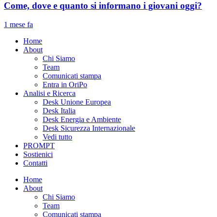
Come, dove e quanto si informano i giovani oggi?
1 mese fa
Home
About
Chi Siamo
Team
Comunicati stampa
Entra in OriPo
Analisi e Ricerca
Desk Unione Europea
Desk Italia
Desk Energia e Ambiente
Desk Sicurezza Internazionale
Vedi tutto
PROMPT
Sostienici
Contatti
Home
About
Chi Siamo
Team
Comunicati stampa